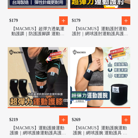
$179
$179
【MACMUS】超彈力透氣運
【MACMUS】運動護肘運動
動護踝｜防護護腳踝 運動護
護肘｜網球護肘運動護具護手
踝 護踝 護腳踝 纏繞加壓防護
肘健身護肘運動護具健身護具
/
跑步 慢跑
重訓護肘加壓護肘健力護肘臥
推護肘
$219
$269
【MACMUS】運動護膝運動
【MACMUS】運動護腕運動
/
護膝｜網球護膝運動護具護手
護腕｜網球護腕 運動護具 護
膝健身護膝運動護具健身護具
腕健身護腕 運動護具健身護