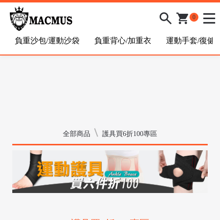
0
負重沙包/運動沙袋
負重背心/加重衣
運動手套/復健
全部商品
護具買6折100專區
/