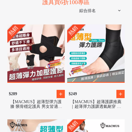
護具買6折100專區
熱銷
熱銷
/
$289
$249
【MACMUS】超薄型彈力護
【MACMUS】超薄護踝推薦
膝 髕骨穩定護具 男女皆適用
｜超薄彈力護踝透氣耐穿 運
彈性透氣護膝 ｜彈性透氣護
動防崴腳必備 成人腳踝護具
膝跑步久站族群穩定不滑動跑
推薦 跑步籃球必備護具 矽膠
者登山族必備
彈力護踝穩定
熱銷
/