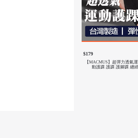
$179
【MACMUS】超彈力透氣
動護踝 護踝 護腳踝 纏