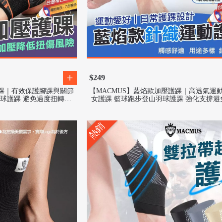
$249
護踝｜有效保護腳踝與關節
【MACMUS】藍焰款加壓護踝｜高透氣運
球護踝 避免過度扭轉受
女護踝 籃球跑步登山羽球護踝 強化支撐避
善腳踝壓力疲勞
熱銷