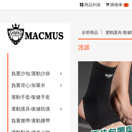
商品列表
購物車
0
全部商品
運動護具/復健
護踝
負重沙包/運動沙袋
負重背心/加重衣
運動手套/復健手套
運動護具/復健防護
負重腰帶/運動腰帶