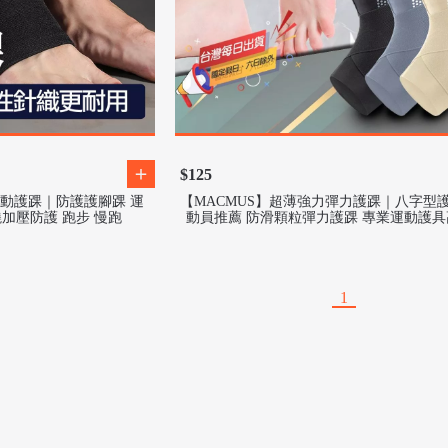
$125
運動護踝｜防護護腳踝 運
【MACMUS】超薄強力彈力護踝｜八字型
繞加壓防護 跑步 慢跑
動員推薦 防滑顆粒彈力護踝 專業運動護
高效彈力帶支撐護踝
1