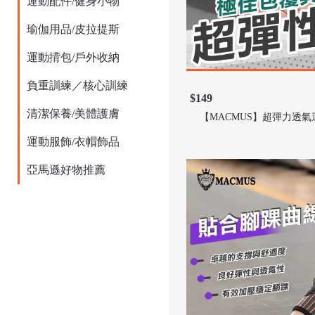
運動配件/健身小物
瑜伽用品/皮拉提斯
運動揹包/戶外收納
負重訓練／核心訓練
$149
清潔保養/美體護膚
【MACMUS】超彈力透
運動服飾/衣帽飾品
亞馬遜好物推薦