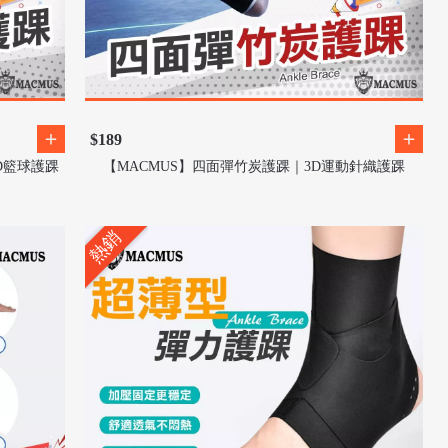
$189
3D籃球護踝
【MACMUS】四面彈竹炭護踝｜3D運動針織護踝
熱銷