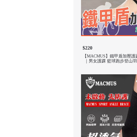
$220
【MACMUS】鐵甲盾加壓
｜男女護踝 籃球跑步登山羽
傷