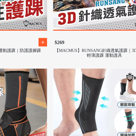
$269
氣運動護踝｜防護護腳踝
【MACMUS】RUNSANG針織透氣護踝｜
輕薄護踝 運動護具