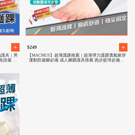
$249
動護具｜男
【MACMUS】超薄護踝推薦｜超薄彈力護踝透氣耐穿
免扭傷 改
運動防崴腳必備 成人腳踝護具推薦 跑步籃球必備護
具 矽膠彈力護踝穩定