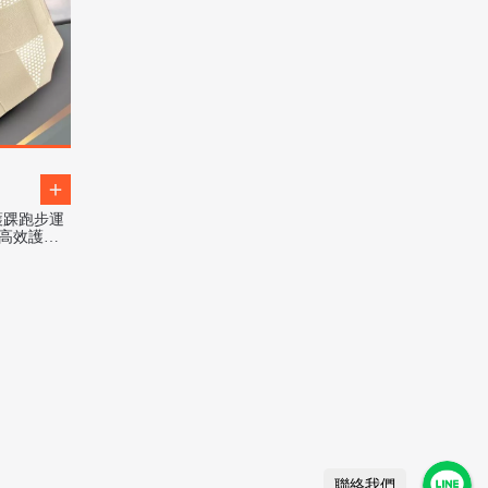
護踝跑步運
具高效護踝
聯絡我們