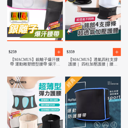
/
$259
$359
【MACMUS】銀離子爆汗腰
【MACMUS】透氣四柱支撐
帶 運動雕塑體型腰帶 爆汗訓
護腰｜ 四柱加壓護腰｜腰椎
練腰帶核心肌群緊實必備 銀
支撐護腰 運動護腰 人體工學
離子塗層燃脂升溫爆汗束腹腰
護腰 復健護腰
帶
經典
/