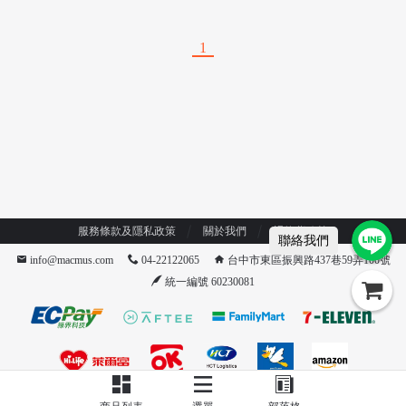
舉｜重訓｜工作都適用
帶 腰夾 腰部護具 鋼片護腰 腰
夾
1
/
服務條款及隱私政策
關於我們
退換貨政策
聯絡我們
info@macmus.com
04-22122065
台中市東區振興路437巷59弄100號
統一編號 60230081
/