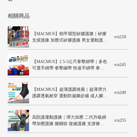
相關商品
【MACMUS】勁甲環型矽膠護膝｜矽膠
210
NT$
支撐護膝 加壓式矽膠護膝 男女運動護具 
改善膝蓋壓力 穩定膝蓋關節 減緩膝蓋痠
痛好幫手
【MACMUS】2.5-5公尺拳擊綁帶｜多色
245
NT$
可選手綁帶 拳擊繃帶 快速手綁帶 拳擊
/
訓練 拳擊用品 腳踝綁帶 彈性手綁帶
【MACMUS】超薄護踝推薦｜超薄彈力
249
NT$
護踝透氣耐穿 運動防崴腳必備 成人腳踝
護具推薦 跑步籃球必備護具 矽膠彈力護
踝穩定
高防護運動護膝｜彈力加壓 二代升級綁
255
NT$
帶加壓護膝 膝關節 復健護膝 支撐條 膝
蓋保護  專業加壓護膝  戶外健身保護