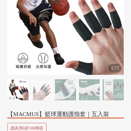
/
1
/
7
【MACMUS】籃球運動護指套｜五入裝
/
護具買6折100專區