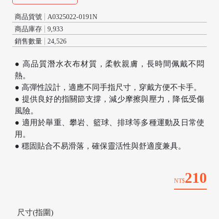
商品貨號
A0325022-0191N
商品庫存
9,933
銷售數量
24,526
● 高品質潛水衣布材質，柔軟親膚，長時間佩戴不悶
熱。
● 高彈性設計，適應不同手指尺寸，穿戴方便不卡手。
● 提供良好的指關節支撐，減少摩擦與壓力，降低受傷
風險。
● 適用於舉重、攀岩、籃球、排球等多種運動及日常使
/
用。
● 穩固貼合不易滑落，確保靈活性與舒適度兼具。
210
NT$
尺寸(指圍)