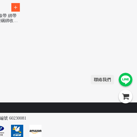
線帶 綁帶
營綑綁收納
聯絡我們
號 60230081