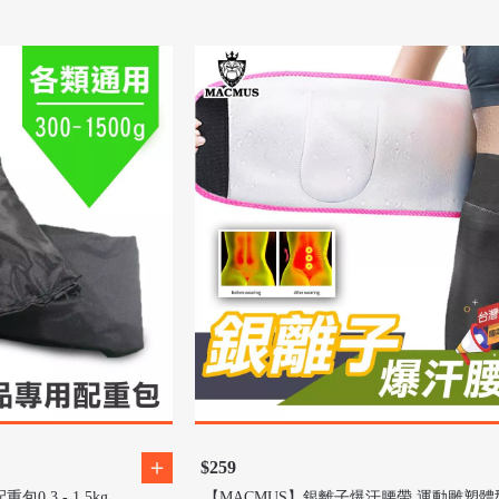
$259
0.3 - 1.5kg
【MACMUS】銀離子爆汗腰帶 運動雕塑體