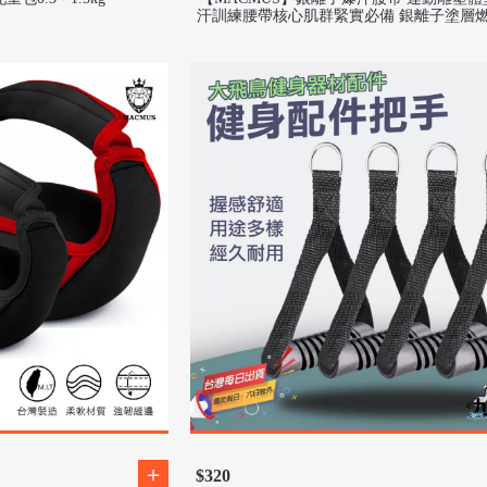
汗訓練腰帶核心肌群緊實必備 銀離子塗層
汗束腹腰帶
$320