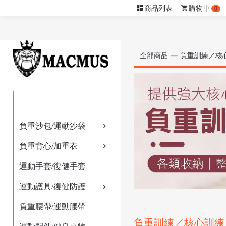
商品列表
購物車
0
全部商品
負重訓練／核
負重沙包/運動沙袋
負重背心/加重衣
運動手套/復健手套
運動護具/復健防護
負重腰帶/運動腰帶
負重訓練／核心訓練