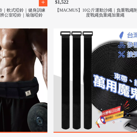
$1,522
動啞鈴｜軟式啞鈴｜健身訓練
【MACMUS】10公斤運動沙繩｜負重戰繩
辨公室啞鈴｜瑜珈啞鈴
度戰繩負重繩加重繩