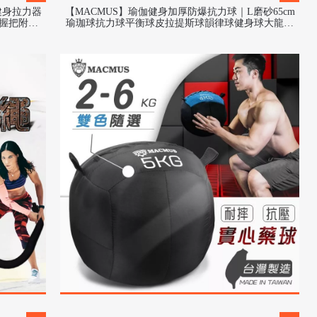
健身拉力器
【MACMUS】瑜伽健身加厚防爆抗力球｜L磨砂65cm
 握把附件
瑜珈球抗力球平衡球皮拉提斯球韻律球健身球大龍球
重力球