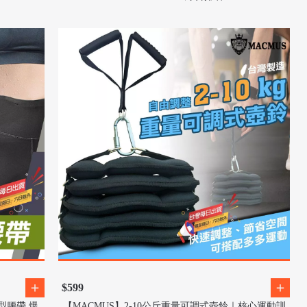
$599
型腰帶 爆
【MACMUS】2-10公斤重量可調式壺鈴｜核心運動訓