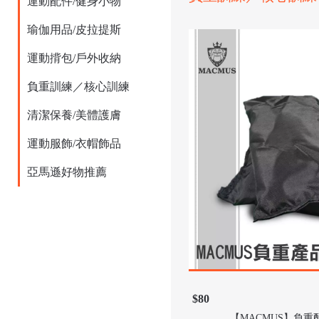
運動配件/健身小物
瑜伽用品/皮拉提斯
運動揹包/戶外收納
負重訓練／核心訓練
清潔保養/美體護膚
運動服飾/衣帽飾品
亞馬遜好物推薦
$80
【MACMUS】負重配重包