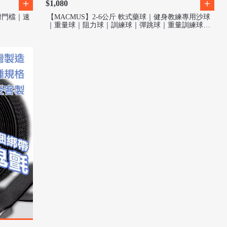
$1,080
附門檔｜速
【MACMUS】2-6公斤 軟式藥球｜健身教練專用沙球
｜重量球｜阻力球｜訓練球｜彈跳球｜重量訓練球｜
藥球｜躍球