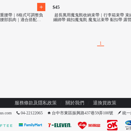
$45
公斤負重腰帶｜8格式可調整負
超長萬用魔鬼氈收納束帶｜行李箱束帶 束
腰部肌肉｜適合搭配跑
綑綁帶 鐵扣魔鬼氈 魔鬼沾束帶 黏扣帶 露
等運動
理線 反扣 鐵環
1
服務條款及隱私政策
關於我們
退換貨政策
us.com
04-22122065
台中市東區振興路437巷59弄100號
統一編