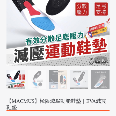
/
1
/
10
【MACMUS】極限減壓動能鞋墊｜EVA減震
鞋墊
/