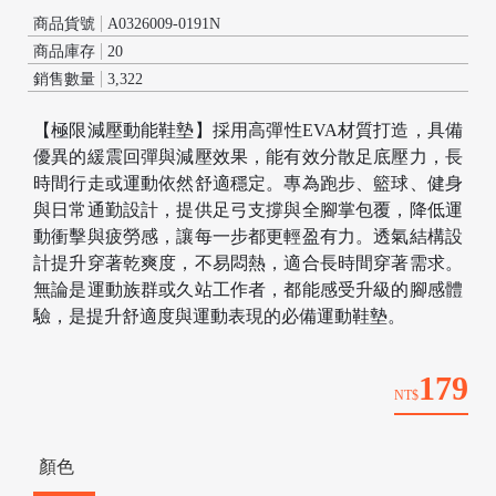
商品貨號
A0326009-0191N
商品庫存
20
銷售數量
3,322
【極限減壓動能鞋墊】採用高彈性EVA材質打造，具備
優異的緩震回彈與減壓效果，能有效分散足底壓力，長
時間行走或運動依然舒適穩定。專為跑步、籃球、健身
與日常通勤設計，提供足弓支撐與全腳掌包覆，降低運
動衝擊與疲勞感，讓每一步都更輕盈有力。透氣結構設
計提升穿著乾爽度，不易悶熱，適合長時間穿著需求。
無論是運動族群或久站工作者，都能感受升級的腳感體
/
驗，是提升舒適度與運動表現的必備運動鞋墊。
179
NT$
顏色