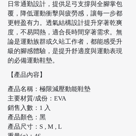
日常通勤設計，提供足弓支撐與全腳掌包
覆，降低運動衝擊與疲勞感，讓每一步都
更輕盈有力。透氣結構設計提升穿著乾爽
度，不易悶熱，適合長時間穿著需求。無
/
論是運動族群或久站工作者，都能感受升
級的腳感體驗，是提升舒適度與運動表現
的必備運動鞋墊。
【產品內容】
產品名稱：極限減壓動能鞋墊
主要材質/成份：EVA
銷售入數：1 入
產品顏色：黑
產品尺寸：S , M , L
重量(g)：46