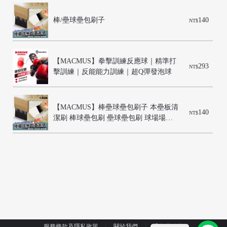
棒/壘球壘包刷子
140
NT$
【MACMUS】拳擊訓練反應球｜精準打
293
NT$
擊訓練｜反能能力訓練｜超Q彈發泡球
【MACMUS】棒壘球壘包刷子 本壘板清
140
NT$
潔刷 棒球壘包刷 壘球壘包刷 球場場地
刷 專業壘包刷 運動清潔工具 運動場地
清潔
服務條款及隱私政策
關於我們
退換貨政策