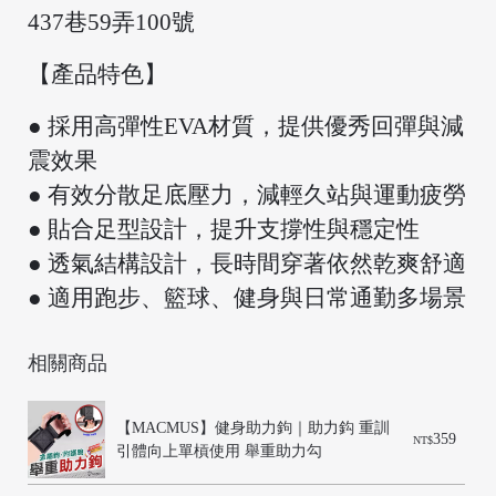
437巷59弄100號
【產品特色】
● 採用高彈性EVA材質，提供優秀回彈與減
震效果
● 有效分散足底壓力，減輕久站與運動疲勞
● 貼合足型設計，提升支撐性與穩定性
● 透氣結構設計，長時間穿著依然乾爽舒適
● 適用跑步、籃球、健身與日常通勤多場景
相關商品
【MACMUS】健身助力鉤｜助力鈎 重訓
359
NT$
引體向上單槓使用 舉重助力勾