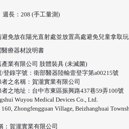
、週長：208 (手工量測)
請避免放在陽光直射處並放置高處避免兒童拿取玩
閱醫療器材說明書
產業有限公司 肢體裝具 (未滅菌)
/登錄字號：衛部醫器陸輸壹登字第a00215號
錄者之名稱：賀瀧實業有限公司
者之地址：台中市東區振興路437巷59弄100號
Wuyou Medical Devices Co., Ltd.
hongfengguan Village, Beizhanghuai Township, J
稱：賀瀧實業有限公司