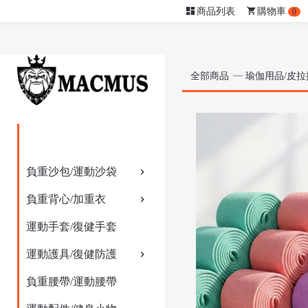
商品列表
購物車
0
全部商品
瑜伽用品/皮拉
負重沙包/運動沙袋
負重背心/加重衣
運動手套/復健手套
運動護具/復健防護
負重腰帶/運動腰帶