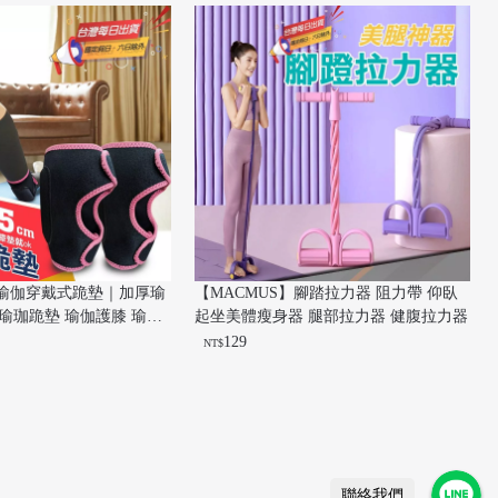
】瑜伽穿戴式跪墊｜加厚瑜
【MACMUS】腳踏拉力器 阻力帶 仰臥
分瑜珈跪墊 瑜伽護膝 瑜珈
起坐美體瘦身器 腿部拉力器 健腹拉力器
 運動護膝 健身護膝
129
NT$
聯絡我們