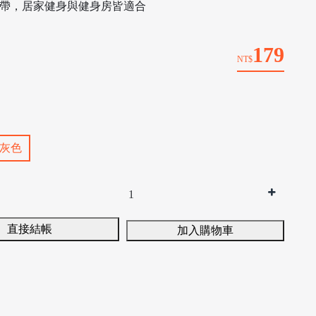
攜帶，居家健身與健身房皆適合
179
NT$
灰色
直接結帳
加入購物車