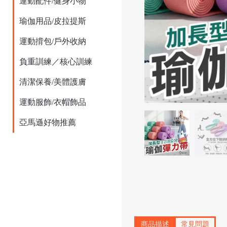
運動配件/健身小物
瑜伽用品/皮拉提斯
運動揹包/戶外收納
負重訓練／核心訓練
清潔保養/美體護膚
運動服飾/衣帽飾品
亞馬遜好物推薦
商品描述
常見問題