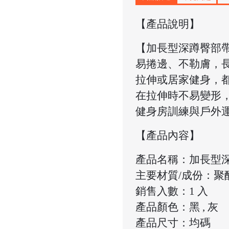
【產品說明】
【加長型深蹲臀部
易捲邊、不勒膚，
拉伸或居家健身，
在拉伸時不易變形
健身房訓練與戶外
【產品內容】
產品名稱：加長型
主要材質/成份：聚
銷售入數：1 入
產品顏色：黑 , 灰
產品尺寸：均碼