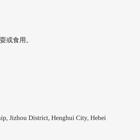
耍或食用。
izhou District, Henghui City, Hebei