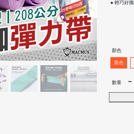
● 輕巧好
顏色
黑色
數量