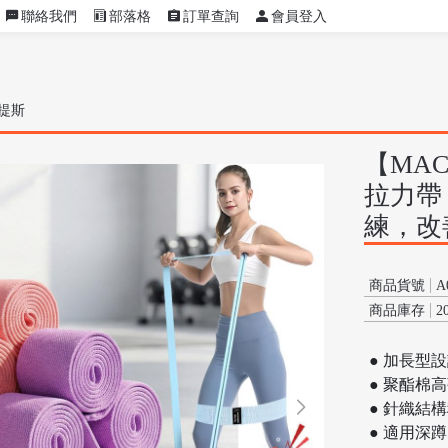
聯絡我們
部落格
訂單查詢
會員登入
提斯
【MA
拉力帶
練，改
商品貨號
A
商品庫存
2
● 加長型
● 聚酯棉
● 針織結
● 適用深