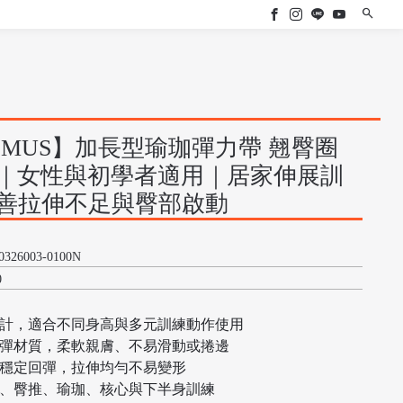
CMUS】加長型瑜珈彈力帶 翹臀圈
｜女性與初學者適用｜居家伸展訓
善拉伸不足與臀部啟動
0326003-0100N
0
設計，適合不同身高與多元訓練動作使用
高彈材質，柔軟親膚、不易滑動或捲邊
構穩定回彈，拉伸均勻不易變形
蹲、臀推、瑜珈、核心與下半身訓練