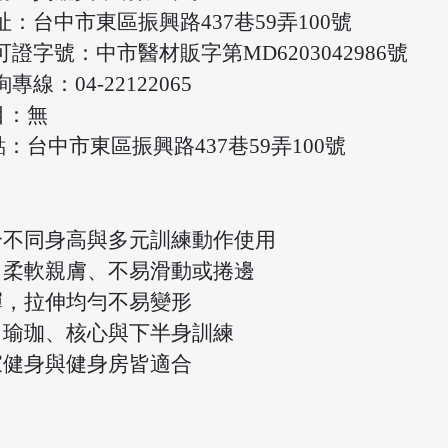
：台中市東區振興路437巷59弄100號
證字號：中市醫材販字第MD6203042986號
線：04-22122065
目：無
台中市東區振興路437巷59弄100號
合不同身高與多元訓練動作使用
，柔軟親膚、不易滑動或捲邊
彈，拉伸均勻不易變形
、瑜珈、核心與下半身訓練
家健身與健身房皆適合