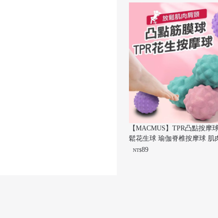
【MACMUS】TPR凸點按摩
鬆花生球 瑜伽脊椎按摩球 肌
球 便攜按摩球 居家按摩工具
89
NT$