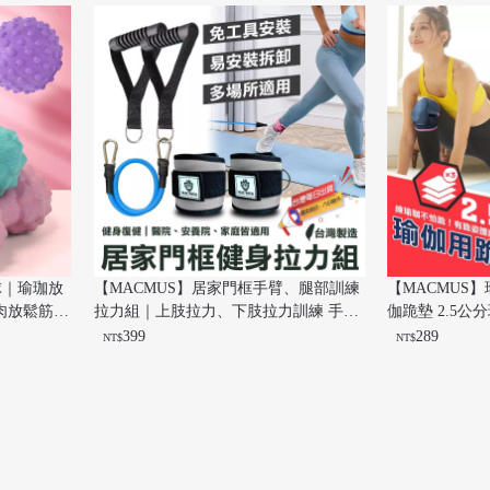
球｜瑜珈放
【MACMUS】居家門框手臂、腿部訓練
【MACMUS
肉放鬆筋膜
拉力組｜上肢拉力、下肢拉力訓練 手臂
伽跪墊 2.5公
拉伸 腿部拉伸 肱二頭肌、股四頭肌訓練
護膝 運動跪墊
399
289
NT$
NT$
手臂力量