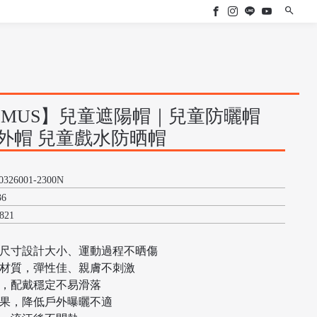
CMUS】兒童遮陽帽｜兒童防曬帽
外帽 兒童戲水防晒帽
0326001-2300N
36
,821
童尺寸設計大小、運動過程不晒傷
布材質，彈性佳、親膚不刺激
計，配戴穩定不易滑落
效果，降低戶外曝曬不適