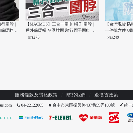
騎行圍脖｜
【MACMUS】三合一圍巾 帽子 圍脖｜
【台灣現貨 防
山保暖脖圍
戶外保暖帽 冬季脖圍 騎行帽子圍巾 男
一件抵六件 U
保暖配件
女可用防寒帽 旅遊保暖圍脖 防風面罩
外套 防曬衣 
275
249
NT$
NT$
服務條款及隱私政策
關於我們
退換貨政策
us.com
04-22122065
台中市東區振興路437巷59弄100號
統一編