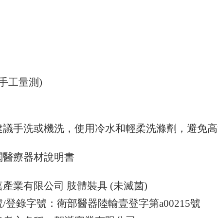
 (手工量測)
建議手洗或機洗，使用冷水和輕柔洗滌劑，避免高
閱醫療器材說明書
產業有限公司 肢體裝具 (未滅菌)
/登錄字號：衛部醫器陸輸壹登字第a00215號