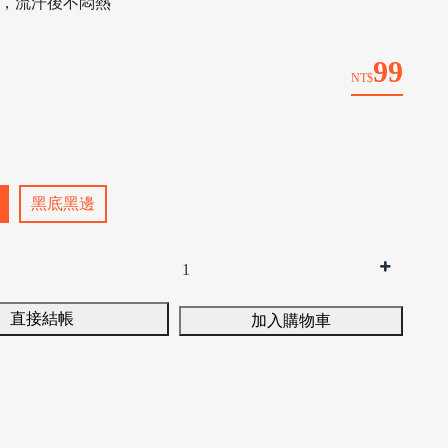
乾，流汗後不悶熱
99
NT$
黑底黑邊
直接結帳
加入購物車