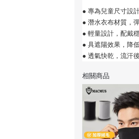
● 專為兒童尺寸設
● 潛水衣布材質，
● 輕量設計，配戴
● 具遮陽效果，降
● 透氣快乾，流汗
相關商品