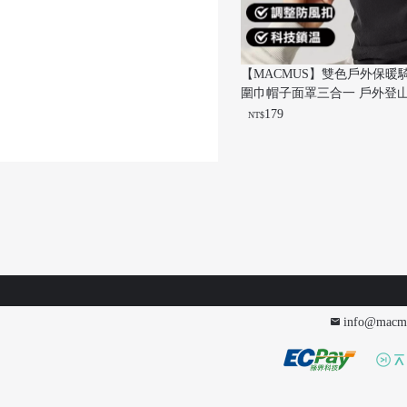
【MACMUS】雙色戶外保暖
圍巾帽子面罩三合一 戶外登
毛帽 騎行脖圍面罩 冬季滑雪
179
NT$
info@macm