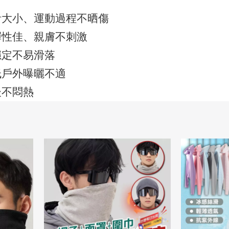
計大小、運動過程不晒傷
彈性佳、親膚不刺激
穩定不易滑落
低戶外曝曬不適
後不悶熱