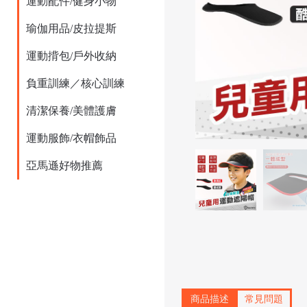
運動配件/健身小物
瑜伽用品/皮拉提斯
運動揹包/戶外收納
負重訓練／核心訓練
清潔保養/美體護膚
運動服飾/衣帽飾品
亞馬遜好物推薦
商品描述
常見問題