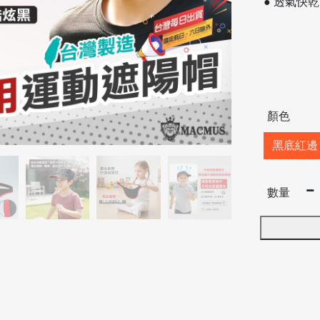
● 透氣快
顏色
黑底紅邊
數量