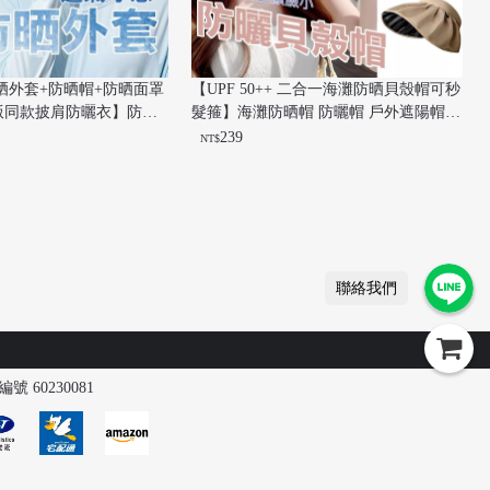
晒外套+防晒帽+防晒面罩
【UPF 50++ 二合一海灘防晒貝殼帽可秒
版同款披肩防曬衣】防晒
髮箍】海灘防晒帽 防曬帽 戶外遮陽帽 
防曬面罩 防曬罩衫 防曬帽
漁夫帽 黑膠防曬大簷帽 室內可秒變髮箍
239
NT$
聯絡我們
號 60230081