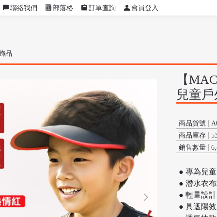
聯絡我們
部落格
訂單查詢
會員登入
飾品
【MA
兒童戶
商品貨號
A
商品庫存
5
銷售數量
6
● 專為兒
● 潛水衣
● 輕量設
● 具遮陽