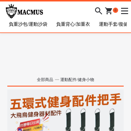
0
負重沙包/運動沙袋
負重背心/加重衣
運動手套/復健
全部商品
運動配件/健身小物
/