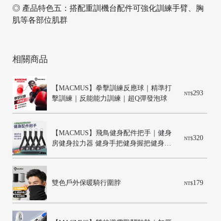
◎ 產品特色五：搭配重訓機台配件可強化訓練手臂、胸
肌等各部位肌群
/
相關商品
【MACMUS】拳擊訓練反應球｜精準打
293
NT$
擊訓練｜反能能力訓練｜超Q彈發泡球
【MACMUS】飛鳥健身配件把手｜健身
320
NT$
房健身拉力器 健身手把健身握把健身把
手 健身器材把手 握把附件 健身器具握
把
雙色戶外保暖騎行圍脖
179
NT$