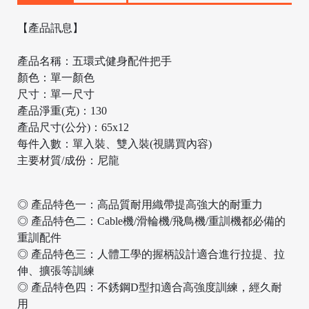
【產品訊息】
產品名稱：五環式健身配件把手
顏色：單一顏色
尺寸：單一尺寸
產品淨重(克)：130
產品尺寸(公分)：65x12
每件入數：單入裝、雙入裝(視購買內容)
主要材質/成份：尼龍
/
◎ 產品特色一：高品質耐用織帶提高強大的耐重力
◎ 產品特色二：Cable機/滑輪機/飛鳥機/重訓機都必備的
重訓配件
◎ 產品特色三：人體工學的握柄設計適合進行拉提、拉
伸、擴張等訓練
◎ 產品特色四：不銹鋼D型扣適合高強度訓練，經久耐
用