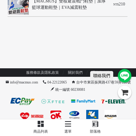
【MACMUS】雙核避震戰鬥鞋墊｜加厚
210
NT$
籃球運動鞋墊｜EVA減震鞋墊
/
服務條款及隱私政策
關於我們
退換貨政策
聯絡我們
info@macmus.com
04-22122065
台中市東區振興路437巷59弄100號
統一編號 60230081
商品列表
選單
部落格