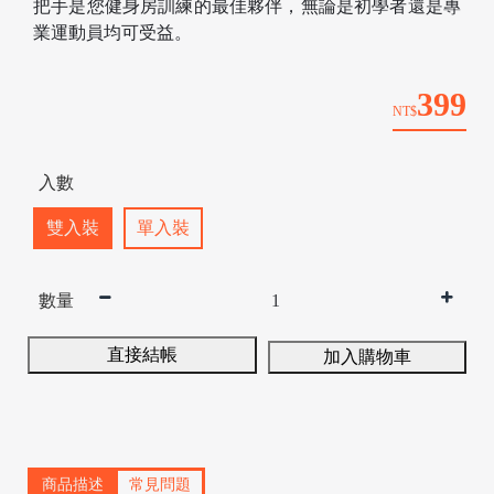
把手是您健身房訓練的最佳夥伴，無論是初學者還是專
業運動員均可受益。
399
NT$
/
入數
雙入裝
單入裝
數量
直接結帳
加入購物車
/
商品描述
常見問題