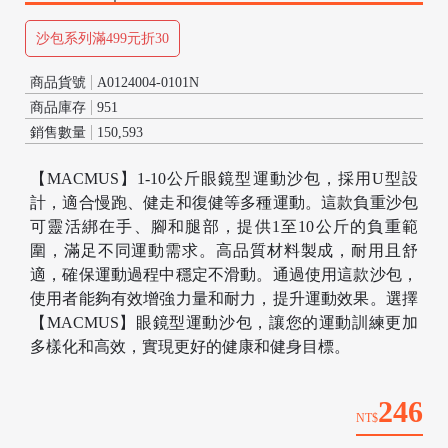
沙包系列滿499元折30
商品貨號
A0124004-0101N
商品庫存
951
銷售數量
150,593
【MACMUS】1-10公斤眼鏡型運動沙包，採用U型設
計，適合慢跑、健走和復健等多種運動。這款負重沙包
可靈活綁在手、腳和腿部，提供1至10公斤的負重範
圍，滿足不同運動需求。高品質材料製成，耐用且舒
/
適，確保運動過程中穩定不滑動。通過使用這款沙包，
使用者能夠有效增強力量和耐力，提升運動效果。選擇
【MACMUS】眼鏡型運動沙包，讓您的運動訓練更加
多樣化和高效，實現更好的健康和健身目標。
246
NT$