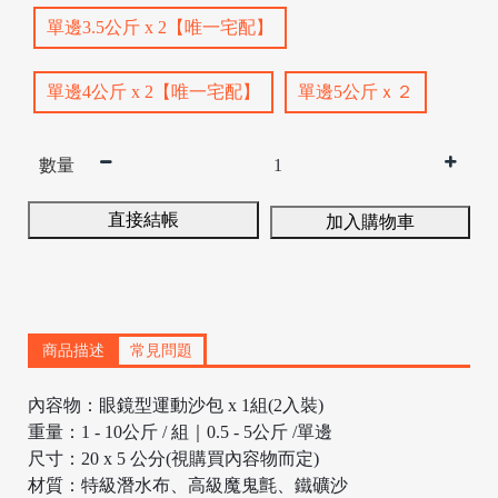
單邊3.5公斤 x 2【唯一宅配】
單邊4公斤 x 2【唯一宅配】
單邊5公斤ｘ２
數量
直接結帳
加入購物車
/
商品描述
常見問題
內容物：眼鏡型運動沙包 x 1組(2入裝)
重量：1 - 10公斤 / 組｜0.5 - 5公斤 /單邊
尺寸：20 x 5 公分(視購買內容物而定)
材質：特級潛水布、高級魔鬼氈、鐵礦沙