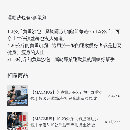
運動沙包有3個級別:
1-3公斤負重沙包 - 屬於隱形綁腿(即每邊0.5-1.5公斤，可
穿上牛仔褲蓋著也沒人知道)
4-20公斤的負重綁腿 - 適用於一般的運動愛好者或是想要
健身、瘦身的人仕
21-50公斤的負重沙包 - 屬於專業運動員的訓練好幫手
/
相關商品
【MACMUS】英克雷3-4公斤毛巾負重沙
372
NT$
包｜超吸汗運動沙包 兒童訓練沙包 老
人、受傷復健沙包 比賽沙包運動沙袋腳
踝負重
【MACMUS】10-20公斤長襪型運動沙
1,700
NT$
包｜單邊5-10公斤腿部專用負重沙袋｜