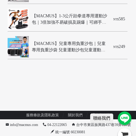
適合健走、慢跑等運動
【MACMUS】1-3公斤跆拳道專用運動沙
585
NT$
/
包｜3倍加強不易破損及踢爆｜可綁手腕
腳踝運動沙包
【MACMUS】兒童專用負重沙包｜兒童
249
NT$
專用負重沙袋 兒童運動沙包兒童運動沙
袋 幼童綁手綁腿沙包職能課沙包 兒童複
健沙包
服務條款及隱私政策
關於我們
退換貨政策
聯絡我們
info@macmus.com
04-22122065
台中市東區振興路437巷59弄100號
統一編號 60230081