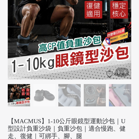
/
1
/
9
【MACMUS】1-10公斤眼鏡型運動沙包｜U
型設計負重沙袋｜負重沙包｜適合慢跑、健
/
走、復健｜可綁手、腳、腿